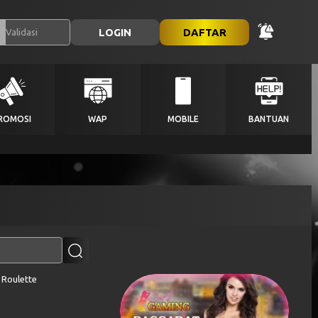
LOGIN
DAFTAR
ROMOSI
WAP
MOBILE
BANTUAN
Roulette