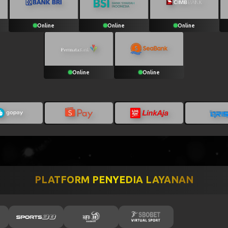
Online
Online
Online
Online
Online
PLATFORM PENYEDIA LAYANAN