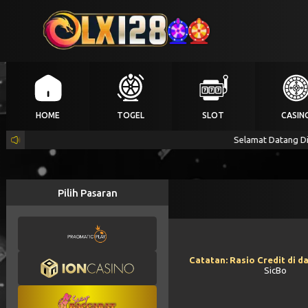
HOME
TOGEL
SLOT
CASIN
Selamat Datang Di Situs O
Pilih Pasaran
Catatan:
 Rasio Credit di 
SicBo