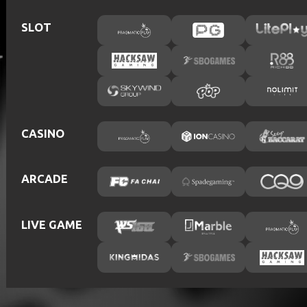
SLOT
CASINO
ARCADE
LIVE GAME