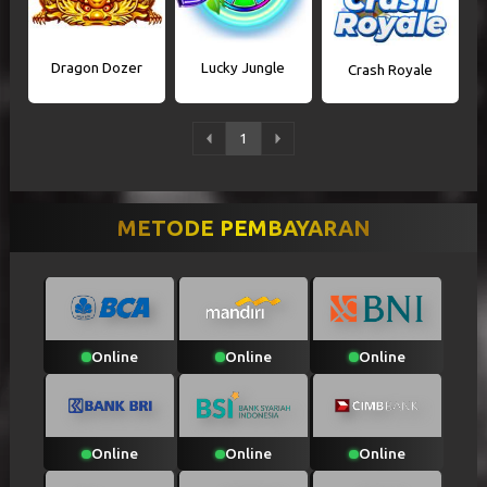
Dragon Dozer
Lucky Jungle
Crash Royale
1
METODE PEMBAYARAN
Online
Online
Online
Online
Online
Online