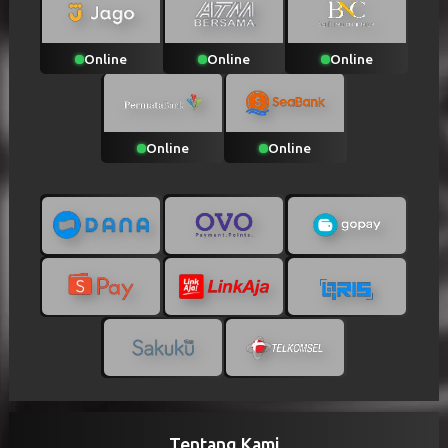
Online
Online
Online
Online
Online
Tentang Kami