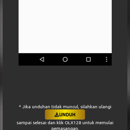
* Jika unduhan tidak muncul, silahkan ulangi
UNDUH
sampai selesai dan klik OLX128 untuk memulai
pemasangan.